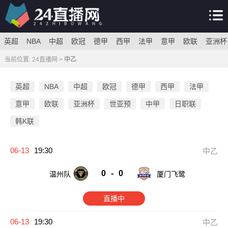
英超
NBA
中超
欧冠
德甲
西甲
法甲
意甲
欧联
亚洲杯
当前位置:
24直播网
>
中乙
英超
NBA
中超
欧冠
德甲
西甲
法甲
意甲
欧联
亚洲杯
世亚预
中甲
日职联
韩K联
06-13
19:30
中乙
0
-
0
温州队
厦门飞鹭
直播中
06-13
19:30
中乙