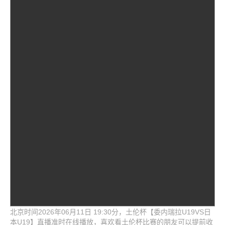
北京时间2026年06月11日 19:30分，土伦杯【委内瑞拉U19VS日
本U19】直播准时在线播放，喜欢看土伦杯比赛的朋友可以提前收