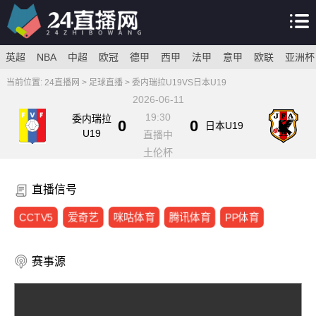
英超
NBA
中超
欧冠
德甲
西甲
法甲
意甲
欧联
亚洲杯
当前位置:
24直播网
>
足球直播
> 委内瑞拉U19VS日本U19
2026-06-11
19:30
委内瑞拉
0
0
日本U19
U19
直播中
土伦杯
直播信号
CCTV5
爱奇艺
咪咕体育
腾讯体育
PP体育
赛事源