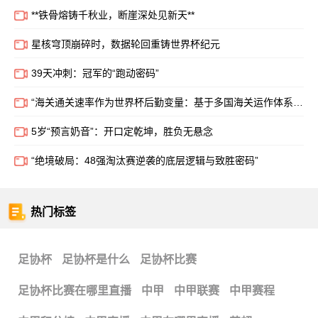
**铁骨熔铸千秋业，断崖深处见新天**
星核穹顶崩碎时，数据轮回重铸世界杯纪元
39天冲刺：冠军的“跑动密码”
“海关通关速率作为世界杯后勤变量：基于多国海关运作体系的战术评估框架”
5岁“预言奶音”：开口定乾坤，胜负无悬念
“绝境破局：48强淘汰赛逆袭的底层逻辑与致胜密码”
热门标签
足协杯
足协杯是什么
足协杯比赛
足协杯比赛在哪里直播
中甲
中甲联赛
中甲赛程