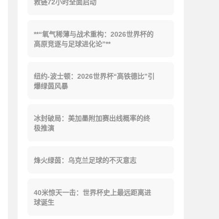
救链72小时全面启动
**“氧气稀薄与战术重构：2026世界杯的
高原竞逐与足球进化论”**
纽约-波士顿：2026世界杯“高铁德比”引
爆绿茵风暴
冰封破局：美加墨附加赛出线概率的终
极推演
烽火绿茵：乌克兰足球的不灭意志
40米惊天一击：世界杯史上最远距离进
球诞生