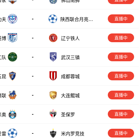
佛山南狮
客家
-
直播中
功夫
陕西联合月亮泊
队
-
直播中
英博
辽宁铁人
-
直播中
江队
武汉三镇
-
直播中
玉昆
成都蓉城
-
直播中
赣联
大连鲲城
-
直播中
米奥
圣保罗
-
直播中
贝雷
米内罗竞技