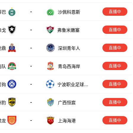
-
直播中
蒂巴
沙佩科恩斯
-
直播中
弗戈
弗鲁米嫩塞
-
直播中
龙鼎
深圳青年人
-
直播中
南队
青岛西海岸
-
直播中
吴钩
宁波职业足球俱
乐部
-
直播中
广西恒宸
州豹
-
直播中
梁龙
上海海港