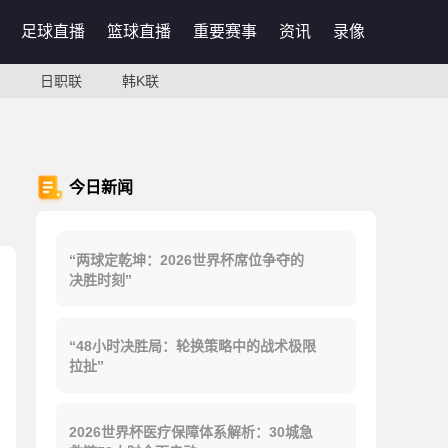
足球直播
篮球直播
重要赛事
资讯
录像
日职联
韩K联
今日新闻
“两球定乾坤：2026世界杯席位争夺的
决胜时刻”
“48小时决胜局：轮换策略中的战术极限
拉扯”
2026世界杯医疗保障体系解析：30城急