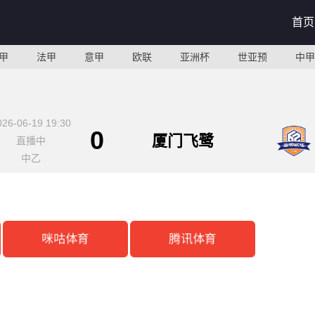
首页
甲
法甲
意甲
欧联
亚洲杯
世亚预
中甲
026-06-19 19:30
0
厦门飞鹭
直播中
中乙
咪咕体育
腾讯体育