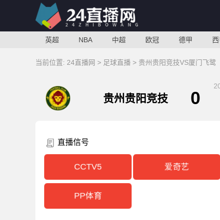
英超
NBA
中超
欧冠
德甲
西
当前位置:
24直播网
>
足球直播
> 贵州贵阳竞技VS厦门飞鹭
2
0
贵州贵阳竞技
直播信号
CCTV5
爱奇艺
PP体育