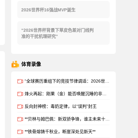
2026世界杯16强战MVP诞生
“2026世界杯背景下草皮色差对门线判
准的干扰机理研究”
体育录像
“全球赛历重组下的竞技节律调适：2026世界杯备战体系的拓扑升级路径”
烽火再起：刚果（金）能否唤醒沉睡的非洲足球雄狮？
反向封神榜：毒奶定律，以“误判”封王
**贝林与姆巴佩：新双骄争锋，谁主未来十年沉浮？**
**铁骨熔铸千秋业，断崖深处见新天**