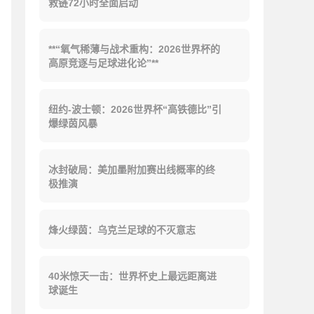
救链72小时全面启动
**“氧气稀薄与战术重构：2026世界杯的
高原竞逐与足球进化论”**
纽约-波士顿：2026世界杯“高铁德比”引
爆绿茵风暴
冰封破局：美加墨附加赛出线概率的终
极推演
烽火绿茵：乌克兰足球的不灭意志
40米惊天一击：世界杯史上最远距离进
球诞生