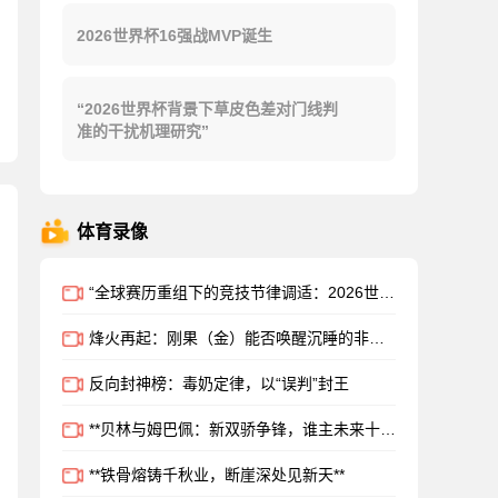
2026世界杯16强战MVP诞生
“2026世界杯背景下草皮色差对门线判
准的干扰机理研究”
体育录像
“全球赛历重组下的竞技节律调适：2026世界杯备战体系的拓扑升级路径”
烽火再起：刚果（金）能否唤醒沉睡的非洲足球雄狮？
反向封神榜：毒奶定律，以“误判”封王
**贝林与姆巴佩：新双骄争锋，谁主未来十年沉浮？**
**铁骨熔铸千秋业，断崖深处见新天**