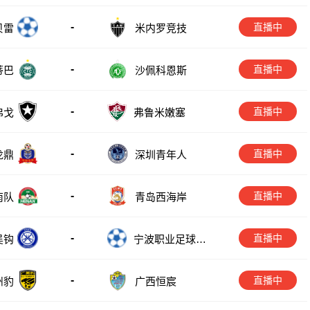
-
直播中
贝雷
米内罗竞技
-
直播中
蒂巴
沙佩科恩斯
-
直播中
弗戈
弗鲁米嫩塞
-
直播中
龙鼎
深圳青年人
-
直播中
南队
青岛西海岸
-
直播中
吴钩
宁波职业足球俱
乐部
-
直播中
广西恒宸
州豹