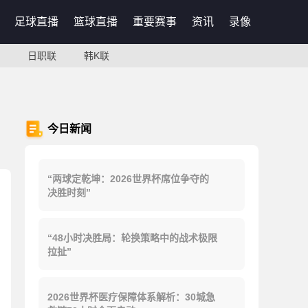
足球直播
篮球直播
重要赛事
资讯
录像
日职联
韩K联
今日新闻
“两球定乾坤：2026世界杯席位争夺的
决胜时刻”
“48小时决胜局：轮换策略中的战术极限
拉扯”
2026世界杯医疗保障体系解析：30城急