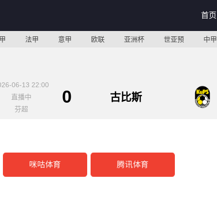
首页
甲
法甲
意甲
欧联
亚洲杯
世亚预
中甲
026-06-13 22:00
0
古比斯
直播中
芬超
咪咕体育
腾讯体育