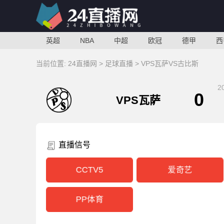
英超
NBA
中超
欧冠
德甲
西
当前位置:
24直播网
>
足球直播
> VPS瓦萨VS古比斯
2
0
VPS瓦萨
直播信号
CCTV5
爱奇艺
PP体育