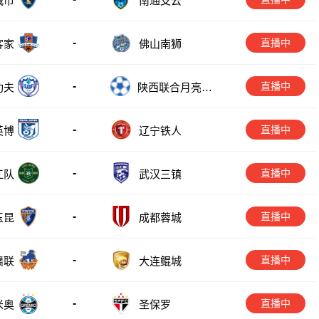
城市
南通支云
-
直播中
佛山南狮
客家
-
直播中
功夫
陕西联合月亮泊
队
-
直播中
英博
辽宁铁人
-
直播中
江队
武汉三镇
-
直播中
玉昆
成都蓉城
-
直播中
赣联
大连鲲城
-
直播中
米奥
圣保罗