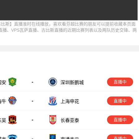
瓦萨VS古比斯】直播准时在线播放，喜欢看芬超比赛的朋友可以提前收藏本页面
直播、VPS瓦萨直播、古比斯直播的近期比赛列表以及两队历史交锋、两
-
直播中
国安
深圳新鹏城
-
直播中
海牛
上海申花
-
直播中
东吴
长春亚泰
-
直播中